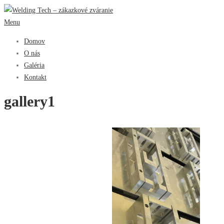
Prejsť
na
Menu
obsah
Domov
O nás
Galéria
Kontakt
gallery1