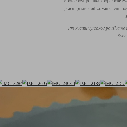
Spoločnosť ponúka kooperačné zvár
prácu, prísne dodržiavanie termín
Pre kvalitu výrobkov používam
Syne