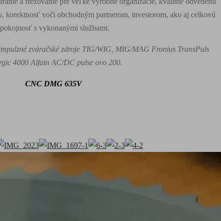
anie a frézovanie pre veľké výrobné organizácie, kvalitne odvedenú
ov, korektnosť voči obchodným partnerom, investorom, ako aj celkovú
spokojnosť s vykonanými službami.
e impulzné zváračské zdroje TIG/WIG, MIG/MAG Fronius TransPuls
rgic 4000 Alfain AC/DC pulse ovo 200.
CNC DMG 635V