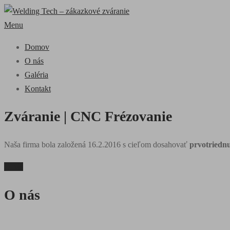
Prejsť
na
Menu
obsah
Domov
O nás
Galéria
Kontakt
Zváranie | CNC Frézovanie
Naša firma bola založená 16.2.2016 s cieľom dosahovať
prvotriednu
O nás
O nás